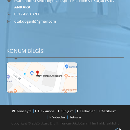
Esat Caddesi Sirkecioğulları Apt. 1.Kat No:67/1 Küçük Esat /
ANKARA
0312
425 67 17
dtakdoganli@gmail.com
KONUM BİLGİSİ
Anasayfa
Hakkımda
Kliniğim
Tedaviler
Yazılarım
Videolar
İletişim
Copyright © 2026 Uzm. Dr. H. Tuncay Akdoğanlı. Her hakkı saklıdır.