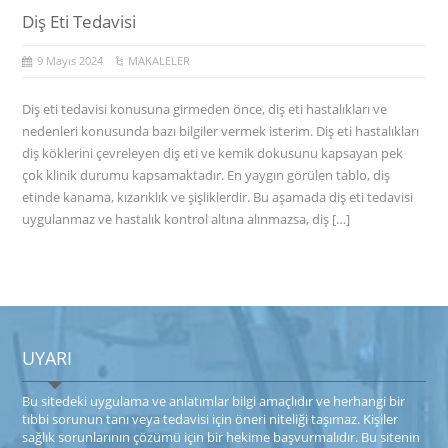
Diş Eti Tedavisi
9 Mayıs 2024
MAKALELER
Diş eti tedavisi konusuna girmeden önce, diş eti hastalıkları ve
nedenleri konusunda bazı bilgiler vermek isterim. Diş eti hastalıkları
diş köklerini çevreleyen diş eti ve kemik dokusunu kapsayan pek
çok klinik durumu kapsamaktadır. En yaygın görülen tablo, diş
etinde kanama, kızarıklık ve şişliklerdir. Bu aşamada diş eti tedavisi
uygulanmaz ve hastalık kontrol altına alınmazsa, diş […]
UYARI
Bu sitede​ki​​ uygulama ve anlatımlar ​bilgi amaçlıdır ve herhangi bir
tıbbi sorunun tanı veya tedavisi için öneri niteliği taşımaz. Kişiler
sağlık sorunlarının çözümü için bir hekime başvurmalıdır. Bu sitenin