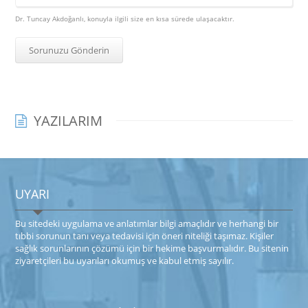
Dr. Tuncay Akdoğanlı, konuyla ilgili size en kısa sürede ulaşacaktır.
YAZILARIM
UYARI
Bu sitede​ki​​ uygulama ve anlatımlar ​bilgi amaçlıdır ve herhangi bir
tıbbi sorunun tanı veya tedavisi için öneri niteliği taşımaz. Kişiler
sağlık sorunlarının çözümü için bir hekime başvurmalıdır. Bu sitenin
ziyaretçileri bu uyarıları okumuş ve kabul etmiş sayılır.