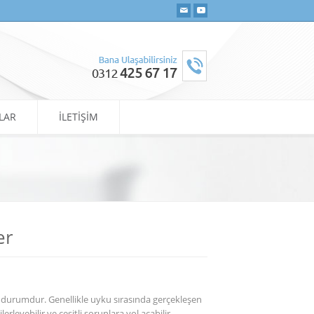
LAR
İLETİŞİM
er
 bir durumdur. Genellikle uyku sırasında gerçekleşen
rleyebilir ve çeşitli sorunlara yol açabilir.