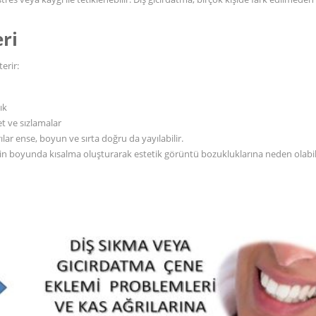
eri
terir:
ık
et ve sızlamalar
lar ense, boyun ve sırta doğru da yayılabilir.
rin boyunda kısalma oluşturarak estetik görüntü bozukluklarına neden olabil