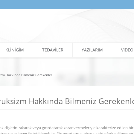
KLİNİĞİM
TEDAVİLER
YAZILARIM
VIDEO
sizm Hakkında Bilmeniz Gerekenler
Bruksizm Hakkında Bilmeniz Gerekenl
larak dişlerini sıkarak veya gıcırdatarak zarar vermeleriyle karakterize edilen
s veya kaygı ile tetiklenebilir. Diş gıcırdatma, birçok kişide fark edilmeden ile