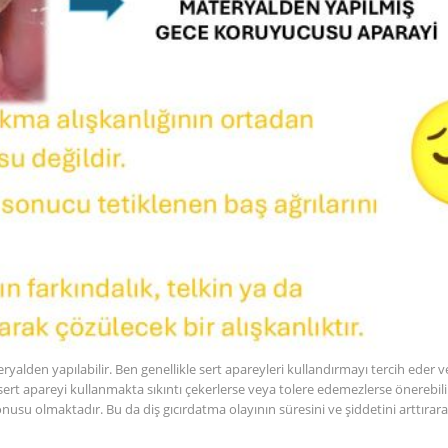
alden yapılabilir. Ben genellikle sert apareyleri kullandırmayı tercih ede
 sert apareyi kullanmakta sıkıntı çekerlerse veya tolere edemezlerse önereb
onusu olmaktadır. Bu da diş gıcırdatma olayının süresini ve şiddetini arttır