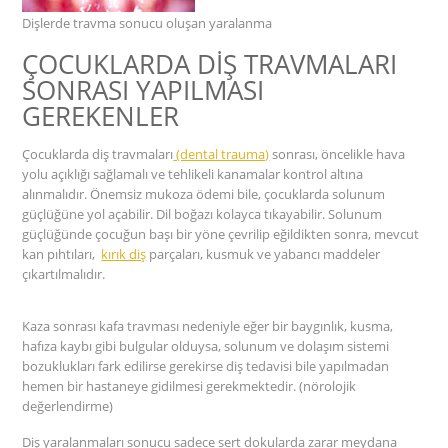
Dişlerde travma sonucu oluşan yaralanma
ÇOCUKLARDA DİŞ TRAVMALARI
SONRASI YAPILMASI
GEREKENLER
Çocuklarda diş travmaları
(dental trauma)
sonrası, öncelikle hava
yolu açıklığı sağlamalı ve tehlikeli kanamalar kontrol altına
alınmalıdır. Önemsiz mukoza ödemi bile, çocuklarda solunum
güçlüğüne yol açabilir. Dil boğazı kolayca tıkayabilir. Solunum
güçlüğünde çocuğun başı bir yöne çevrilip eğildikten sonra, mevcut
kan pıhtıları,
kırık diş
parçaları, kusmuk ve yabancı maddeler
çıkartılmalıdır.
Kaza sonrası kafa travması nedeniyle eğer bir baygınlık, kusma,
hafıza kaybı gibi bulgular olduysa, solunum ve dolaşım sistemi
bozuklukları fark edilirse gerekirse diş tedavisi bile yapılmadan
hemen bir hastaneye gidilmesi gerekmektedir. (nörolojik
değerlendirme)
Diş yaralanmaları sonucu sadece sert dokularda zarar meydana