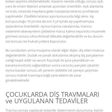
tedavi seçimini etkilemektedir. Kazanın nerede olduğu sorusu açık
yara ile ortam ilişkisini anlamak açısından önemlidir. Açık alanlarda
ve tozlu ortamda meydana gelen kazalarda tetanoz profilaksisi
yapılmalıdır. Özellikle tetanoz aşısı konusunda bilgi alınır. Aşı
koruyuculuğu 10 yıl olsa da son 5 yıl içinde aşı yapılmamışsa,
aşılandırma önerilebilir. Ayrıca travma vakalarında, travma
nedeninin ebeveynlerin şiddetine maruz kalma veya kötü muamele
görmesi sonucu olma ihtimali dikkatle değerlendirilir ve bu durum
söz konusu ise hukuki yollara başvurulur.
Bu sorulardan sonra muayene olarak diğer dişler, diş etleri mukoza
değerlendirilir. Dudak ve yanak dokularına sıkışmış diş parçalarının
varlığı tespit edilir ve serum fizyolojik ile iyice yıkandıktan ve
kanama kontrolü sağlandıktan sonra varsa bu parçalar çıkartılır.
Ayrıca kazalar sonucu alt çenenin şiddetle üst çeneye çarpması
sonucu indirek travmaya bağlı çene eklemi de zarar
görebilmektedir.
ÇOCUKLARDA DİŞ TRAVMALARI
ve UYGULANAN TEDAVİLER
Travma sonrası yapılacak tedaviler dişlenmenin durumuna, kişinin