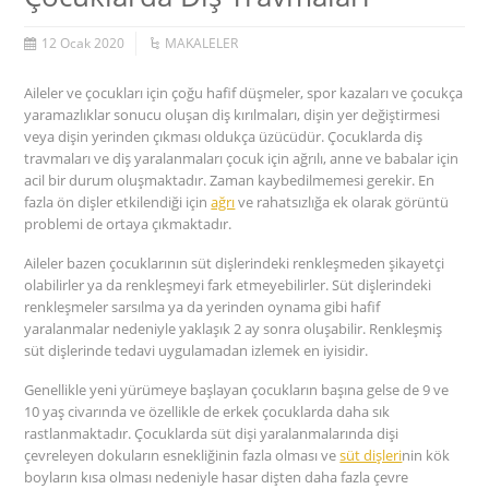
12 Ocak 2020
MAKALELER
Aileler ve çocukları için çoğu hafif düşmeler, spor kazaları ve çocukça
yaramazlıklar sonucu oluşan diş kırılmaları, dişin yer değiştirmesi
veya dişin yerinden çıkması oldukça üzücüdür. Çocuklarda diş
travmaları ve diş yaralanmaları çocuk için ağrılı, anne ve babalar için
acil bir durum oluşmaktadır. Zaman kaybedilmemesi gerekir. En
fazla ön dişler etkilendiği için
ağrı
ve rahatsızlığa ek olarak görüntü
problemi de ortaya çıkmaktadır.
Aileler bazen çocuklarının süt dişlerindeki renkleşmeden şikayetçi
olabilirler ya da renkleşmeyi fark etmeyebilirler. Süt dişlerindeki
renkleşmeler sarsılma ya da yerinden oynama gibi hafif
yaralanmalar nedeniyle yaklaşık 2 ay sonra oluşabilir. Renkleşmiş
süt dişlerinde tedavi uygulamadan izlemek en iyisidir.
Genellikle yeni yürümeye başlayan çocukların başına gelse de 9 ve
10 yaş civarında ve özellikle de erkek çocuklarda daha sık
rastlanmaktadır. Çocuklarda süt dişi yaralanmalarında dişi
çevreleyen dokuların esnekliğinin fazla olması ve
süt dişleri
nin kök
boyların kısa olması nedeniyle hasar dişten daha fazla çevre