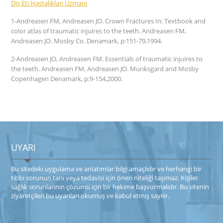
Diş Eti Hastalıkları Uzmanı
1-Andreasen FM, Andreasen JO. Crown Fractures In: Textbook and
color atlas of traumatic injuires to the teeth. Andreasen FM,
Andreasen JO. Mosby Co. Denamark, p:151-79,1994.
2-Andreasen JO, Andreasen FM. Essentials of traumatic injuires to
the teeth. Andreasen FM, Andreasen JO. Munksgard and Mosby
Copenhagen Denamark, p:9-154,2000.
UYARI
Bu sitede​ki​​ uygulama ve anlatımlar ​bilgi amaçlıdır ve herhangi bir
tıbbi sorunun tanı veya tedavisi için öneri niteliği taşımaz. Kişiler
sağlık sorunlarının çözümü için bir hekime başvurmalıdır. Bu sitenin
ziyaretçileri bu uyarıları okumuş ve kabul etmiş sayılır.