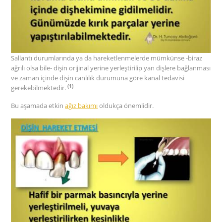
Sallantı durumlarında ya da hareketlenmelerde mümkünse -biraz
ağrılı olsa bile- dişin orijinal yerine yerleştirilip yan dişlere bağlanması
ve zaman içinde dişin canlılık durumuna göre kanal tedavisi
(1)
gerekebilmektedir.
Bu aşamada etkin
ağız bakımı
oldukça önemlidir.